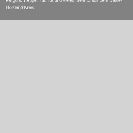
Pergola, Treppe, Tür, Tor und vieles mehr ... aus dem Saale-
Holzland Kreis